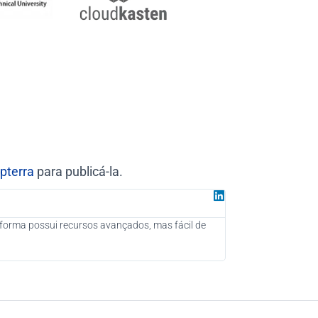
pterra
para publicá-la.
Juan G
Parceiro da G
taforma possui recursos avançados, mas fácil de
Como uma Consultoria
novos clientes poten
fortemente o seu uso