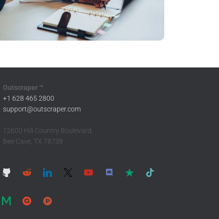
Outscraper ™
+1 628 465 2800
support@outscraper.com
12600 Hill Country Boulevard,
Bee Cave, TX 78738