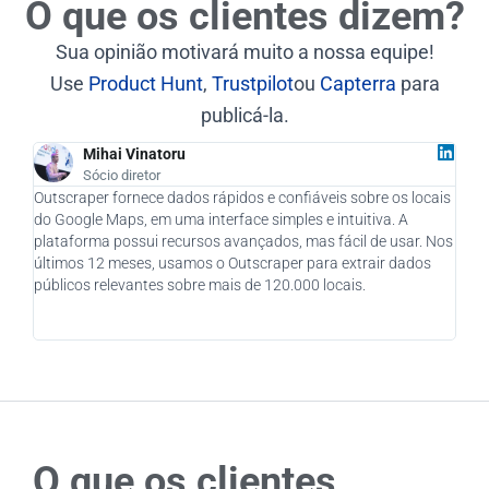
O que os clientes dizem?
Sua opinião motivará muito a nossa equipe!
Use
Product Hunt
,
Trustpilot
ou
Capterra
para
publicá-la.
Mihai Vinatoru
Sócio diretor
Outscraper fornece dados rápidos e confiáveis sobre os locais
Como
do Google Maps, em uma interface simples e intuitiva. A
real
plataforma possui recursos avançados, mas fácil de usar. Nos
quan
últimos 12 meses, usamos o Outscraper para extrair dados
novo
públicos relevantes sobre mais de 120.000 locais.
fôle
cons
o se
O que os clientes