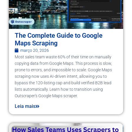
The Complete Guide to Google
Maps Scraping
março 20, 2026
Most sales team waste 60% of their time on manually
copying data from Google Maps. This process is slow,
prone to errors, and impossible to scale. Google Maps
scraping now uses AI-driven intent, allowing you to
bypass the 120-listing cap and build verified B2B lead
lists automatically. Learn how to transition using
Outscraper's Google Maps scraper.
Leia mais