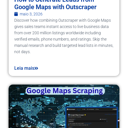
Google Maps with Outscraper
maio 3, 2026
Discover how combining Outscraper with Google Maps
gives sales teams instant access to live business data
from over 200 million listings worldwide including
verified emails, phone numbers, and ratings. Skip the
manual research and build targeted lead lists in minutes,
not days.
Leia mais