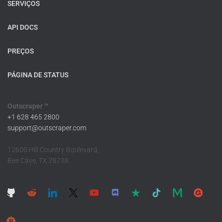
SERVIÇOS
API DOCS
PREÇOS
PÁGINA DE STATUS
Outscraper ™
+1 628 465 2800
support@outscraper.com
12600 Hill Country Boulevard,
Bee Cave, TX 78738