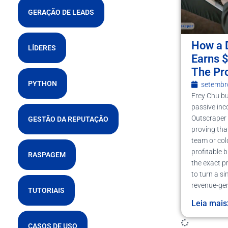
GERAÇÃO DE LEADS
How a 
LÍDERES
Earns 
The Pr
PYTHON
setembr
Frey Chu bu
passive in
Outscraper
GESTÃO DA REPUTAÇÃO
proving tha
team or cold
profitable b
RASPAGEM
the exact p
to turn a si
revenue-ge
TUTORIAIS
Leia mais
CASOS DE USO