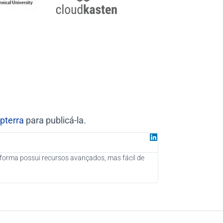
pterra
para publicá-la.
Juan G
Parceiro da G
taforma possui recursos avançados, mas fácil de
Como uma Consultoria
novos clientes poten
fortemente o seu uso