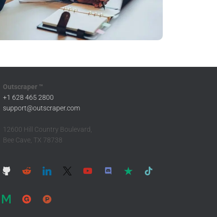
Outscraper ™
+1 628 465 2800
support@outscraper.com
12600 Hill Country Boulevard,
Bee Cave, TX 78738