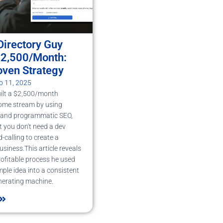
Directory Guy
$2,500/Month:
oven Strategy
o 11, 2025
ilt a $2,500/month
come stream by using
 and programmatic SEO,
t you don't need a dev
-calling to create a
usiness.This article reveals
rofitable process he used
mple idea into a consistent
nerating machine.