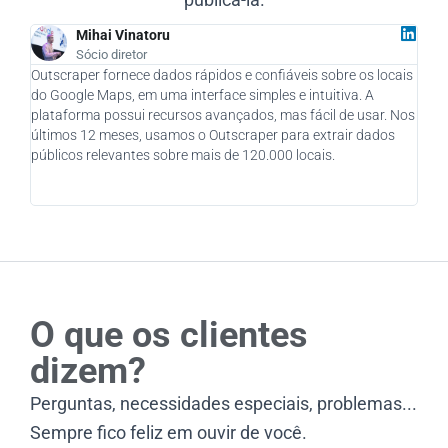
Mihai Vinatoru
Sócio diretor
Outscraper fornece dados rápidos e confiáveis sobre os locais
Como
do Google Maps, em uma interface simples e intuitiva. A
real
plataforma possui recursos avançados, mas fácil de usar. Nos
quan
últimos 12 meses, usamos o Outscraper para extrair dados
novo
públicos relevantes sobre mais de 120.000 locais.
fôle
cons
o se
O que os clientes
dizem?
Perguntas, necessidades especiais, problemas...
Sempre fico feliz em ouvir de você.