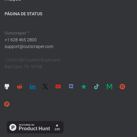
PÁGINA DE STATUS
Outscraper ™
+1 628 465 2800
support@outscraper.com
12600 Hill Country Boulevard,
Bee Cave, TX 78738