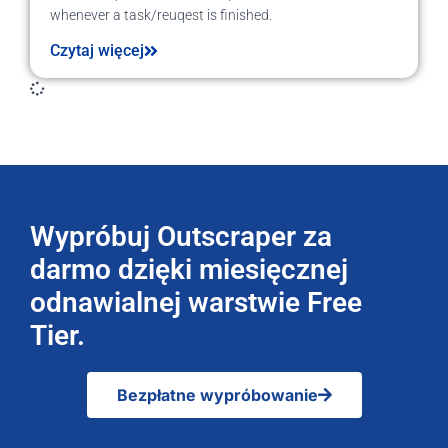
whenever a task/reuqest is finished.
Czytaj więcej
Wypróbuj Outscraper za
darmo dzięki miesięcznej
odnawialnej warstwie Free
Tier.
Bezpłatne wypróbowanie