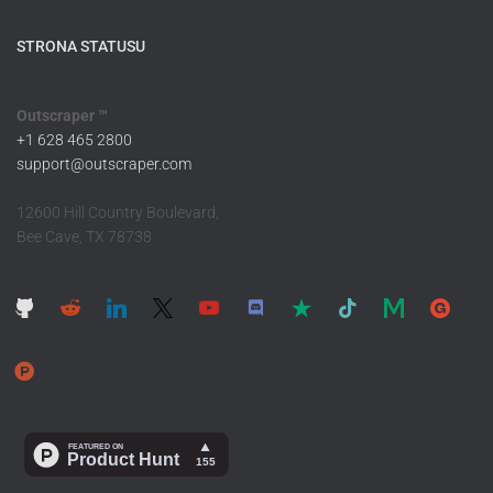
STRONA STATUSU
Outscraper ™
+1 628 465 2800
support@outscraper.com
12600 Hill Country Boulevard,
Bee Cave, TX 78738