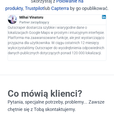
Skorzystaj z
Polowanie na
produkty
,
Trustpilot
lub
Capterra
by go opublikować.
Mihai Vinatoru
Partner zarządzający
Outscraper dostarcza szybkie i wiarygodne dane o
Jako
lokalizacjach Google Maps w prostym i intuicyjnym interfejsie.
praw
Platforma ma zaawansowane funkcje, ale jest wystarczająco
nasz
przyjazna dla użytkownika. W ciągu ostatnich 12 miesięcy
pote
wykorzystaliśmy Outscraper do wyodrębnienia odpowiednich
pier
danych publicznych dotyczących ponad 120 000 lokalizacji.
rozw
Co mówią klienci?
Pytania, specjalne potrzeby, problemy... Zawsze
chętnie się z Tobą skontaktujemy.