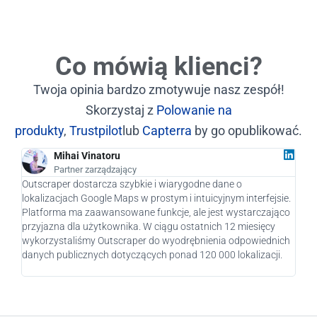
Co mówią klienci?
Twoja opinia bardzo zmotywuje nasz zespół!
Skorzystaj z
Polowanie na
produkty
,
Trustpilot
lub
Capterra
by go opublikować.
Mihai Vinatoru
Partner zarządzający
Outscraper dostarcza szybkie i wiarygodne dane o
Jako
lokalizacjach Google Maps w prostym i intuicyjnym interfejsie.
praw
Platforma ma zaawansowane funkcje, ale jest wystarczająco
nasz
przyjazna dla użytkownika. W ciągu ostatnich 12 miesięcy
pote
wykorzystaliśmy Outscraper do wyodrębnienia odpowiednich
pier
danych publicznych dotyczących ponad 120 000 lokalizacji.
rozw