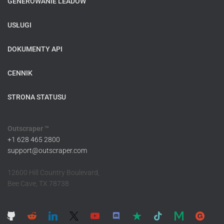
GENEROWANIE LEADÓW
USŁUGI
DOKUMENTY API
CENNIK
STRONA STATUSU
Outscraper ™
+1 628 465 2800
support@outscraper.com
12600 Hill Country Boulevard,
Bee Cave, TX 78738