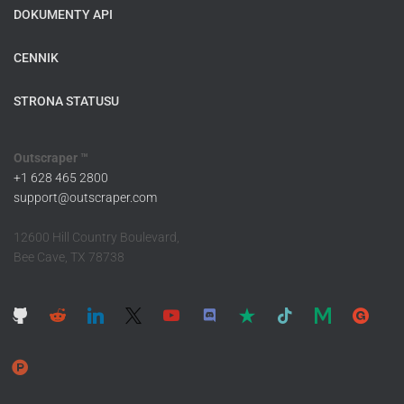
DOKUMENTY API
CENNIK
STRONA STATUSU
Outscraper ™
+1 628 465 2800
support@outscraper.com
12600 Hill Country Boulevard,
Bee Cave, TX 78738