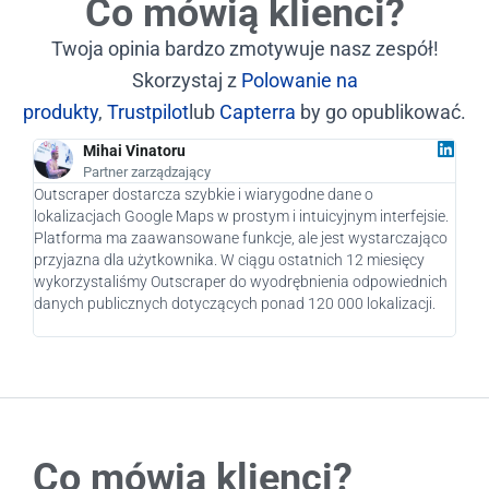
Co mówią klienci?
Twoja opinia bardzo zmotywuje nasz zespół!
Skorzystaj z
Polowanie na
produkty
,
Trustpilot
lub
Capterra
by go opublikować.
Mihai Vinatoru
Partner zarządzający
Outscraper dostarcza szybkie i wiarygodne dane o
Jako
lokalizacjach Google Maps w prostym i intuicyjnym interfejsie.
praw
Platforma ma zaawansowane funkcje, ale jest wystarczająco
nasz
przyjazna dla użytkownika. W ciągu ostatnich 12 miesięcy
pote
wykorzystaliśmy Outscraper do wyodrębnienia odpowiednich
pier
danych publicznych dotyczących ponad 120 000 lokalizacji.
rozw
Co mówią klienci?