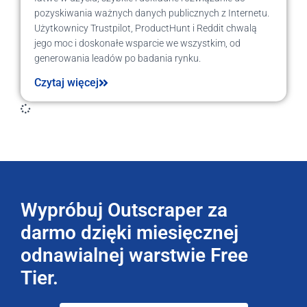
pozyskiwania ważnych danych publicznych z Internetu.
Użytkownicy Trustpilot, ProductHunt i Reddit chwalą
jego moc i doskonałe wsparcie we wszystkim, od
generowania leadów po badania rynku.
Czytaj więcej
Wypróbuj Outscraper za
darmo dzięki miesięcznej
odnawialnej warstwie Free
Tier.