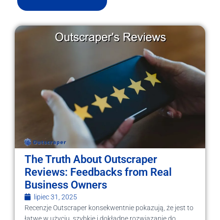
The Truth About Outscraper
Reviews: Feedbacks from Real
Business Owners
lipiec 31, 2025
Recenzje Outscraper konsekwentnie pokazują, że jest to
łatwe w użyciu, szybkie i dokładne rozwiązanie do