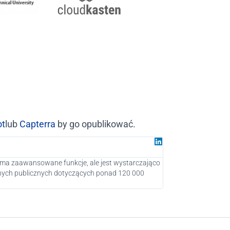
ot
lub
Capterra
by go opublikować.
Juan G
Partner w Gro
a ma zaawansowane funkcje, ale jest wystarczająco
Jako Digital Market
anych publicznych dotyczących ponad 120 000
potencjalnych klient