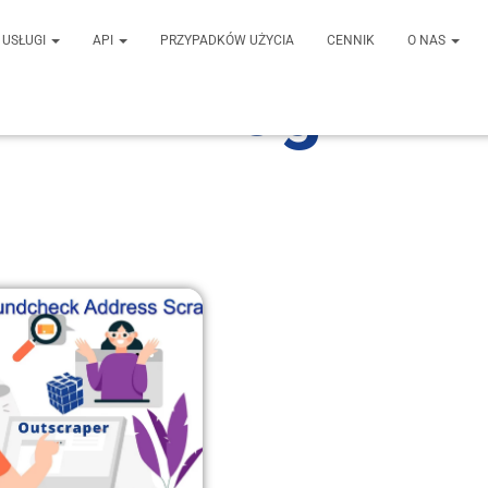
USŁUGI
API
PRZYPADKÓW UŻYCIA
CENNIK
O NAS
Blog