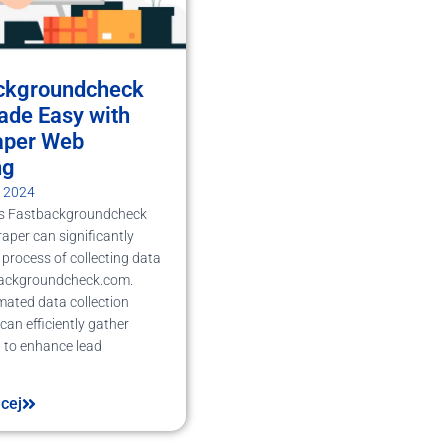
ckgroundcheck
ade Easy with
aper Web
ng
, 2024
's Fastbackgroundcheck
aper can significantly
 process of collecting data
ackgroundcheck.com.
ated data collection
can efficiently gather
 to enhance lead
ęcej