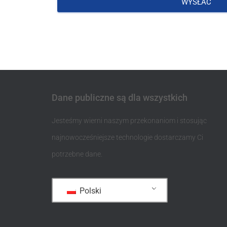
WYSŁAĆ
Dane publiczne są dla wszystkich
Jesteśmy wierni naszym przekonaniom i stosując
najnowocześniejsze technologie dostarczamy Ci
potrzebne dane.
Polski