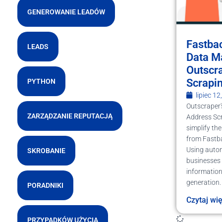
GENEROWANIE LEADÓW
Fastba
LEADS
Data M
Outscr
Scrapi
PYTHON
lipiec 12
Outscraper
ZARZĄDZANIE REPUTACJĄ
Address Scr
simplify the
from Fastb
Using autom
SKROBANIE
businesses 
information
generation.
PORADNIKI
Czytaj wi
PRZYPADKÓW UŻYCIA