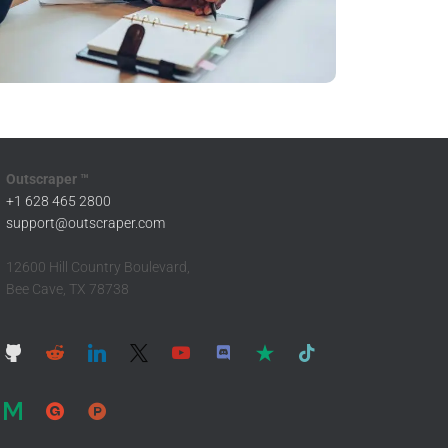
Outscraper ™
+1 628 465 2800
support@outscraper.com
12600 Hill Country Boulevard,
Bee Cave, TX 78738