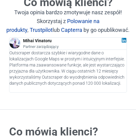
Co mówią klienci?
Twoja opinia bardzo zmotywuje nasz zespół!
Skorzystaj z
Polowanie na
produkty
,
Trustpilot
lub
Capterra
by go opublikować.
Mihai Vinatoru
Partner zarządzający
Outscraper dostarcza szybkie i wiarygodne dane o
Jako
lokalizacjach Google Maps w prostym i intuicyjnym interfejsie.
praw
Platforma ma zaawansowane funkcje, ale jest wystarczająco
nasz
przyjazna dla użytkownika. W ciągu ostatnich 12 miesięcy
pote
wykorzystaliśmy Outscraper do wyodrębnienia odpowiednich
pier
danych publicznych dotyczących ponad 120 000 lokalizacji.
rozw
Co mówią klienci?