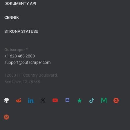
DOKUMENTY API
CENNIK
STRONA STATUSU
Outscraper ™
+1 628 465 2800
support@outscraper.com
12600 Hill Country Boulevard,
Bee Cave, TX 78738