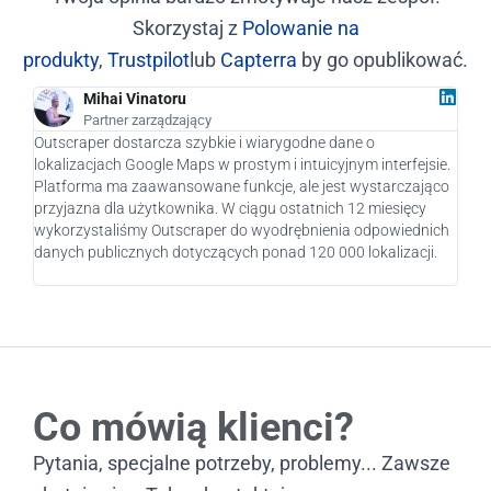
Skorzystaj z
Polowanie na
produkty
,
Trustpilot
lub
Capterra
by go opublikować.
Mihai Vinatoru
Partner zarządzający
Outscraper dostarcza szybkie i wiarygodne dane o
Jako
lokalizacjach Google Maps w prostym i intuicyjnym interfejsie.
praw
Platforma ma zaawansowane funkcje, ale jest wystarczająco
nasz
przyjazna dla użytkownika. W ciągu ostatnich 12 miesięcy
pote
wykorzystaliśmy Outscraper do wyodrębnienia odpowiednich
pier
danych publicznych dotyczących ponad 120 000 lokalizacji.
rozw
Co mówią klienci?
Pytania, specjalne potrzeby, problemy... Zawsze