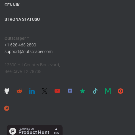
CENNIK
STRONA STATUSU
Outscraper ™
+1 628 465 2800
support@outscraper.com
12600 Hill Country Boulevard,
Bee Cave, TX 78738