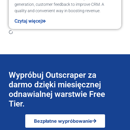
generation, customer feedback to improve CRM. A
quality and convenient way in boosting revenue.
Czytaj więcej
Wypróbuj Outscraper za
darmo dzięki miesięcznej
odnawialnej warstwie Free
Tier.
Bezpłatne wypróbowanie